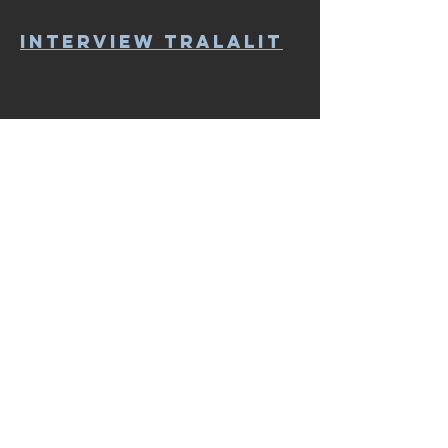
Interview TraLaLit
BSD -
Bundesverband
Synchronregie und
Dialogbuch
Zu Gast beim
WoschCa-Podcast