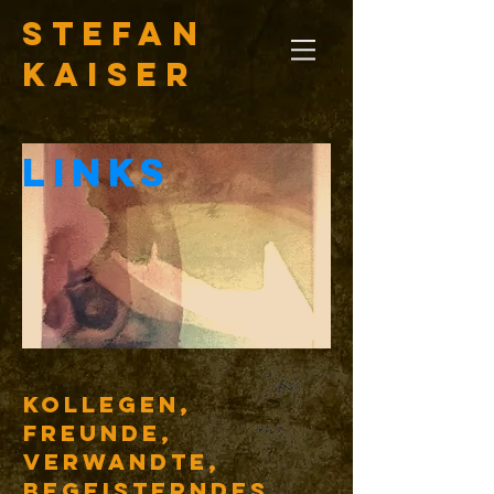
Stefan
Kaiser
LINKS
Kollegen,
Freunde,
verwandte,
begeisterndes