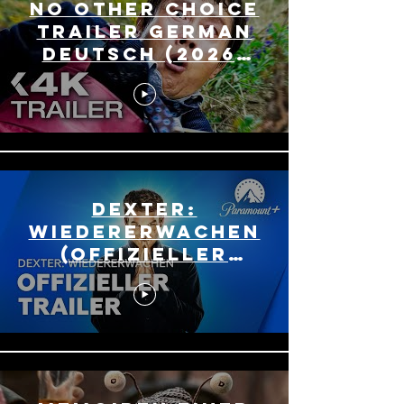
NO OTHER CHOICE
Trailer German
Deutsch (2026)
Park Chan-wook
Dexter:
Wiedererwachen
(Offizieller
Trailer) |
Paramount+
Deutschland