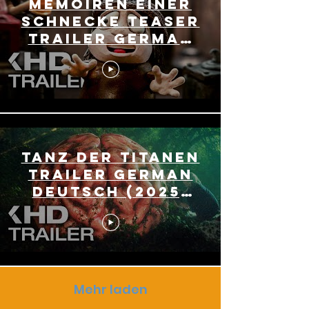
MEMOIREN EINER
SCHNECKE Teaser
Trailer German
Deutsch (2025)
Exklusiv
TANZ DER TITANEN
Trailer German
Deutsch (2025)
Cate Blanchett,
Alicia Vikander
Mehr laden